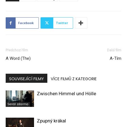
Facebook
Twitter
Předchozí film
Další film
A Word (The)
A-Tím
SOUVISEJÍCÍ FILMY
VÍCE FILMŮ Z KATEGORIE
Zwischen Himmel und Hölle
Seriál zdarma
Zpupný krákal