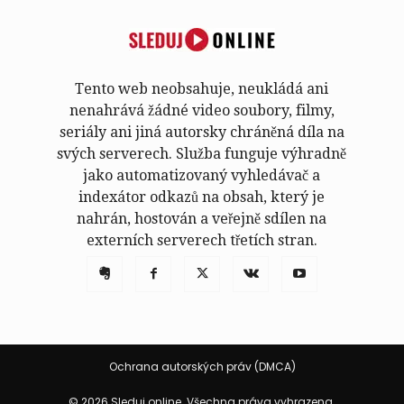
Tento web neobsahuje, neukládá ani
nenahrává žádné video soubory, filmy,
seriály ani jiná autorsky chráněná díla na
svých serverech. Služba funguje výhradně
jako automatizovaný vyhledávač a
indexátor odkazů na obsah, který je
nahrán, hostován a veřejně sdílen na
externích serverech třetích stran.
Ochrana autorských práv (DMCA)
© 2026 Sleduj.online. Všechna práva vyhrazena.