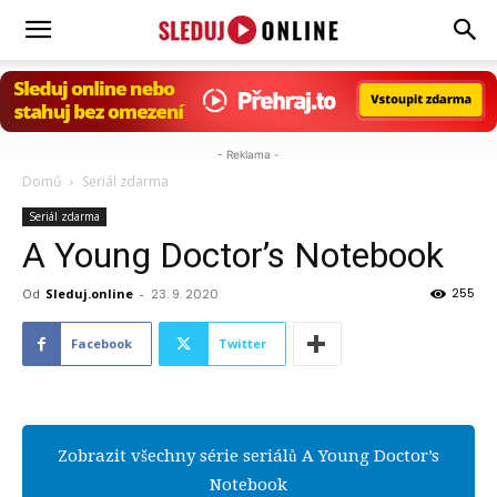
Sleduj.online
- Reklama -
Domů
Seriál zdarma
Seriál zdarma
A Young Doctor’s Notebook
255
Od
Sleduj.online
-
23. 9. 2020
Facebook
Twitter
Zobrazit všechny série seriálů A Young Doctor’s
Notebook