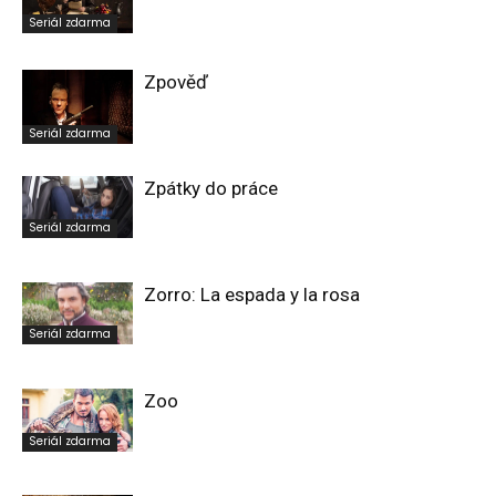
Seriál zdarma
Zpověď
Seriál zdarma
Zpátky do práce
Seriál zdarma
Zorro: La espada y la rosa
Seriál zdarma
Zoo
Seriál zdarma