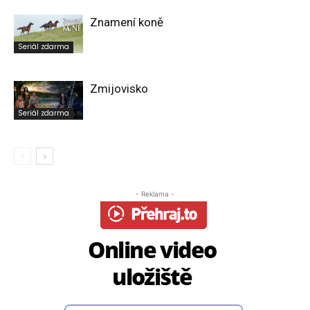
Znamení koně
Seriál zdarma
Zmijovisko
Seriál zdarma
- Reklama -