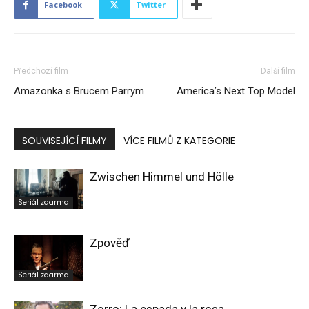
Facebook
Twitter
Předchozí film
Další film
Amazonka s Brucem Parrym
America’s Next Top Model
SOUVISEJÍCÍ FILMY
VÍCE FILMŮ Z KATEGORIE
Zwischen Himmel und Hölle
Seriál zdarma
Zpověď
Seriál zdarma