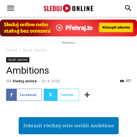
Sleduj.online
- Reklama -
Domů
Seriál zdarma
Seriál zdarma
Ambitions
317
Od
Sleduj.online
-
23. 9. 2020
Facebook
Twitter
Zobrazit všechny série seriálů Ambitions