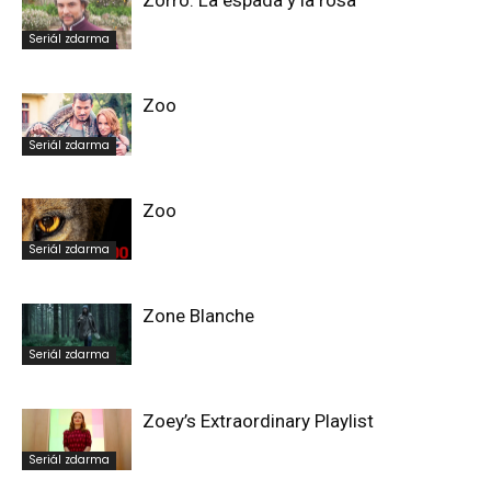
Zorro: La espada y la rosa
Seriál zdarma
Zoo
Seriál zdarma
Zoo
Seriál zdarma
Zone Blanche
Seriál zdarma
Zoey’s Extraordinary Playlist
Seriál zdarma