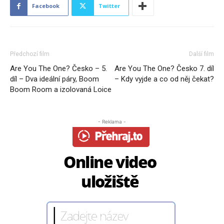
Facebook
Twitter
Předchozí film
Další film
Are You The One? Česko – 5.
Are You The One? Česko 7. díl
díl – Dva ideální páry, Boom
– Kdy vyjde a co od něj čekat?
Boom Room a izolovaná Loice
- Reklama -