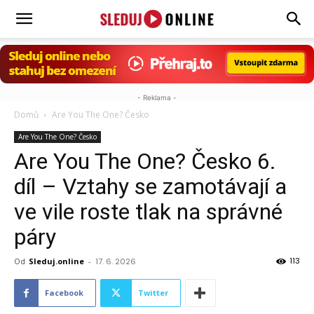
Sleduj.online
- Reklama -
Domů
Are You The One? Česko
Are You The One? Česko
Are You The One? Česko 6.
díl – Vztahy se zamotávají a
ve vile roste tlak na správné
páry
113
Od
Sleduj.online
-
17. 6. 2026
Facebook
Twitter