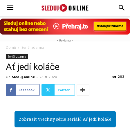
Sleduj.online
- Reklama -
Domů
Seriál zdarma
Seriál zdarma
Ať jedí koláče
263
Od
Sleduj.online
-
23. 9. 2020
Facebook
Twitter
Zobrazit všechny série seriálů Ať jedí koláče