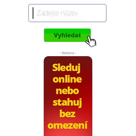
- Reklama -