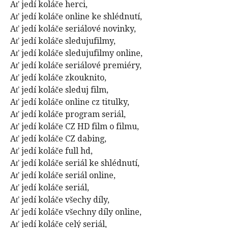
Ať jedí koláče herci,
Ať jedí koláče online ke shlédnutí,
Ať jedí koláče seriálové novinky,
Ať jedí koláče sledujufilmy,
Ať jedí koláče sledujufilmy online,
Ať jedí koláče seriálové premiéry,
Ať jedí koláče zkouknito,
Ať jedí koláče sleduj film,
Ať jedí koláče online cz titulky,
Ať jedí koláče program seriál,
Ať jedí koláče CZ HD film o filmu,
Ať jedí koláče CZ dabing,
Ať jedí koláče full hd,
Ať jedí koláče seriál ke shlédnutí,
Ať jedí koláče seriál online,
Ať jedí koláče seriál,
Ať jedí koláče všechy díly,
Ať jedí koláče všechny díly online,
Ať jedí koláče celý seriál,