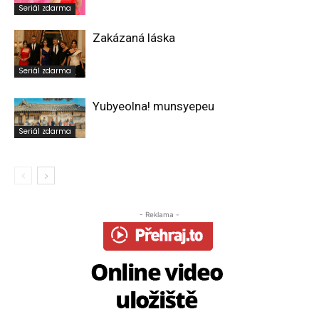
Seriál zdarma
Zakázaná láska
Seriál zdarma
Yubyeolna! munsyepeu
Seriál zdarma
- Reklama -