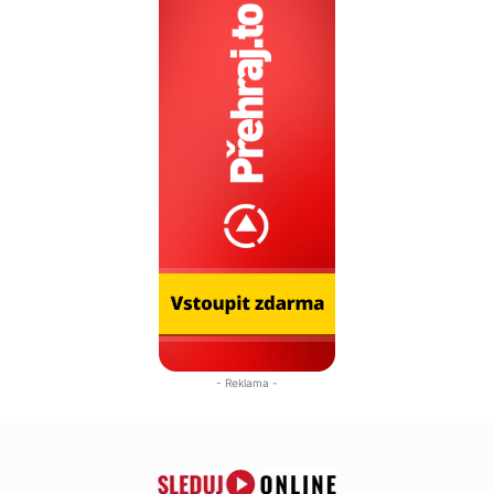
- Reklama -