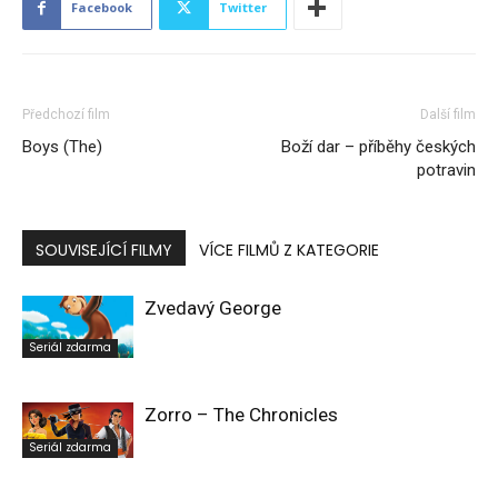
Facebook
Twitter
Předchozí film
Další film
Boys (The)
Boží dar – příběhy českých
potravin
SOUVISEJÍCÍ FILMY
VÍCE FILMŮ Z KATEGORIE
Zvedavý George
Seriál zdarma
Zorro – The Chronicles
Seriál zdarma