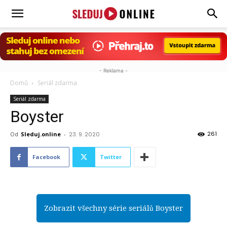
Sleduj.online
- Reklama -
Domů
Seriál zdarma
Seriál zdarma
Boyster
261
Od
Sleduj.online
-
23. 9. 2020
Facebook
Twitter
Zobrazit všechny série seriálů Boyster