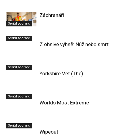
Záchranáři
Seriál zdarma
Seriál zdarma
Z ohnivé výhně: Nůž nebo smrt
Seriál zdarma
Yorkshire Vet (The)
Seriál zdarma
Worlds Most Extreme
Seriál zdarma
Wipeout