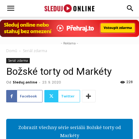
Sleduj.online
- Reklama -
Domů
Seriál zdarma
Seriál zdarma
Božské torty od Markéty
228
Od
Sleduj.online
-
23. 9. 2020
Facebook
Twitter
Zobrazit všechny série seriálů Božské torty od
Markéty