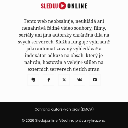
Tento web neobsahuje, neukládá ani
nenahrává žádné video soubory, filmy,
seriály ani jiná autorsky chráněná díla na
svých serverech. Služba funguje výhradně
jako automatizovaný vyhledávač a
indexátor odkazů na obsah, který je
nahrán, hostován a veřejně sdílen na
externích serverech třetích stran.
Ochrana autorských práv (DMCA)
© 2026 Sleduj.online. Všechna práva vyhrazena.