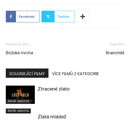
Facebook
Twitter
Předchozí film
Další film
Božská mrcha
Brainchild
SOUVISEJÍCÍ FILMY
VÍCE FILMŮ Z KATEGORIE
Ztracené zlato
Seriál zdarma
Seriál zdarma
Zlatá mládež