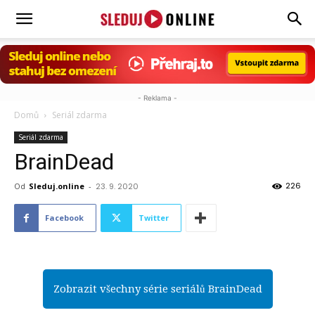
Sleduj.online
- Reklama -
Domů
Seriál zdarma
Seriál zdarma
BrainDead
226
Od
Sleduj.online
-
23. 9. 2020
Facebook
Twitter
Zobrazit všechny série seriálů BrainDead