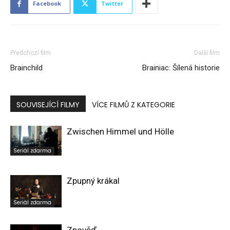
Facebook
Twitter
Předchozí film
Další film
Brainchild
Brainiac: Šílená historie
SOUVISEJÍCÍ FILMY
VÍCE FILMŮ Z KATEGORIE
Zwischen Himmel und Hölle
Seriál zdarma
Zpupný krákal
Seriál zdarma