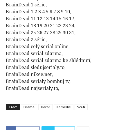
BrainDead 1 série,
BrainDead 1 2 3 4 5 6 7 8 9 10,
BrainDead 11 12 13 14 15 16 17,
BrainDead 18 19 20 21 22 23 24,
BrainDead 25 26 27 28 29 30 31,
BrainDead 2 série,
BrainDead celý seriál online,
BrainDead seriál zdarma,
BrainDead seriál zdarma ke shlédnutí,
BrainDead sledujserialy.to,
BrainDead nikee.net,
BrainDead serialy bombuj tv,
BrainDead najserialy.to,
TAGY
Drama
Horor
Komedie
Sci-fi