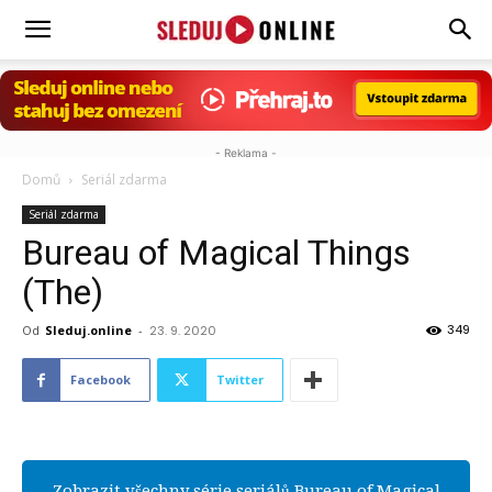
Sleduj.online
- Reklama -
Domů
Seriál zdarma
Seriál zdarma
Bureau of Magical Things
(The)
349
Od
Sleduj.online
-
23. 9. 2020
Facebook
Twitter
Zobrazit všechny série seriálů Bureau of Magical