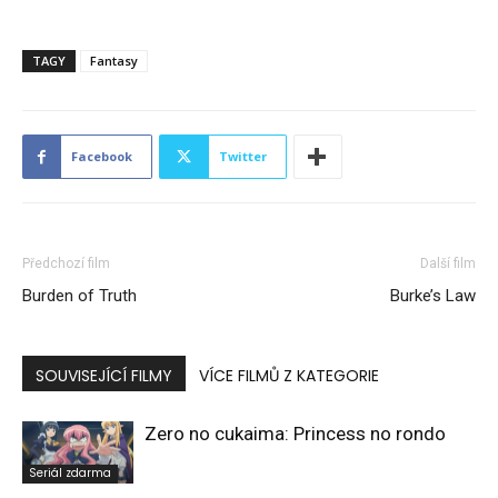
TAGY
Fantasy
Facebook
Twitter
Předchozí film
Další film
Burden of Truth
Burke’s Law
SOUVISEJÍCÍ FILMY
VÍCE FILMŮ Z KATEGORIE
Zero no cukaima: Princess no rondo
Seriál zdarma