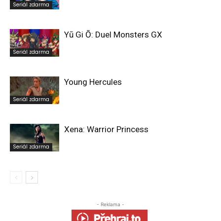
Seriál zdarma
Yū Gi Ō: Duel Monsters GX
Seriál zdarma
Young Hercules
Seriál zdarma
Xena: Warrior Princess
Seriál zdarma
- Reklama -