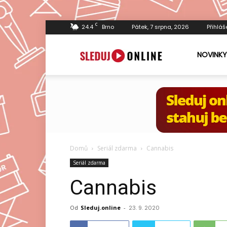
C
24.4
Brno
Pátek, 7 srpna, 2026
Přihláš
Sleduj.online
NOVINKY
Domů
Seriál zdarma
Cannabis
Seriál zdarma
Cannabis
Od
Sleduj.online
-
23. 9. 2020