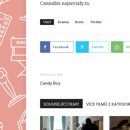
Cannabis najserialy.to,
TAGY
Drama
Krimi
Thriller
Facebook
Twitter
W
Předchozí film
Candy Boy
SOUVISEJÍCÍ FILMY
VÍCE FILMŮ Z KATEGOR