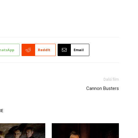
hatsApp
ReddIt
Email
Další film
Cannon Busters
IE