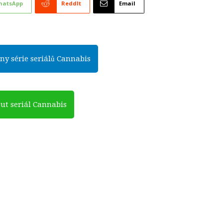
hatsApp
ReddIt
Email
ny série seriálů Cannabis
ut seriál Cannabis