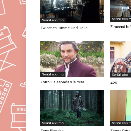
Seriál zdar
Seriál zdarma
Ztracená br
Zwischen Himmel und Hölle
Seriál zdarma
Seriál zdar
Zorro: La espada y la rosa
Zoo
Seriál zdarma
Seriál zdar
Zone Blanche
Zoey’s Extra