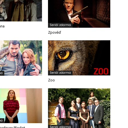
ma
Seriál zdarma
ána
Zpověď
Seriál zdarma
ma
Zoo
ma
Seriál zdarma
ordinary Playlist