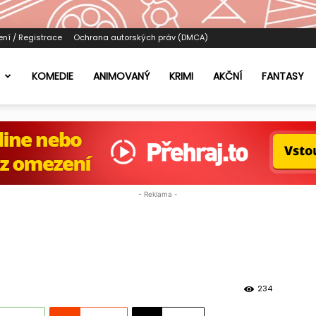
ení / Registrace
Ochrana autorských práv (DMCA)
KOMEDIE
ANIMOVANÝ
KRIMI
AKČNÍ
FANTASY
- Reklama -
234