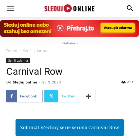
Sleduj.online
- Reklama -
Domů
Seriál zdarma
Seriál zdarma
Carnival Row
351
Od
Sleduj.online
-
23. 9. 2020
Facebook
Twitter
Zobrazit všechny série seriálů Carnival Row