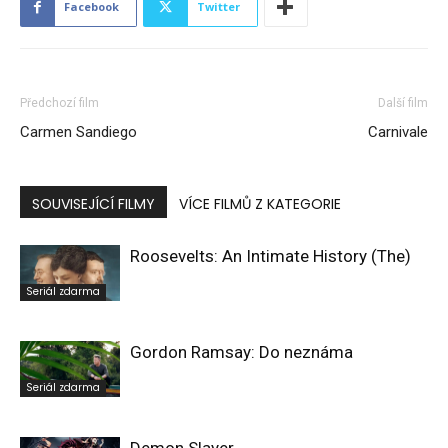
Facebook
Twitter
Předchozí film
Další film
Carmen Sandiego
Carnivale
SOUVISEJÍCÍ FILMY
VÍCE FILMŮ Z KATEGORIE
Roosevelts: An Intimate History (The)
Seriál zdarma
Gordon Ramsay: Do neznáma
Seriál zdarma