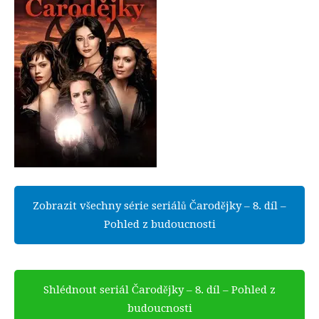
Zobrazit všechny série seriálů Čarodějky – 8. díl –
Pohled z budoucnosti
Shlédnout seriál Čarodějky – 8. díl – Pohled z
budoucnosti