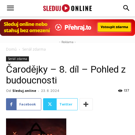
Sleduj.online
- Reklama -
Domů
Seriál zdarma
Seriál zdarma
Čarodějky – 8. díl – Pohled z
budoucnosti
137
Od
Sleduj.online
-
23. 8. 2024
Facebook
Twitter