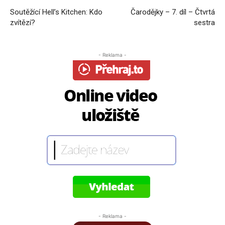
Soutěžící Hell’s Kitchen: Kdo
Čarodějky – 7. díl – Čtvrtá
zvítězí?
sestra
- Reklama -
- Reklama -