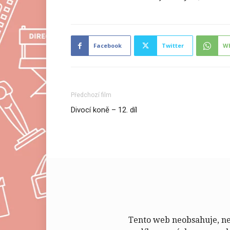
Facebook
Twitter
W
Předchozí film
Divocí koně – 12. díl
Tento web neobsahuje, neu