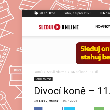
C
28.7
Brno
Pátek, 7 srpna, 2026
Přihláš
Sleduj.online
NOVINKY
Domů
Seriál zdarma
Divocí koně – 11. díl
Seriál zdarma
Divocí koně – 11.
Od
Sleduj.online
-
30. 7. 2025