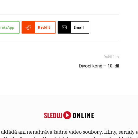
hatsApp
ReddIt
Email
Další film
Divocí koně – 10. díl
kládá ani nenahrává žádné video soubory, filmy, seriály 