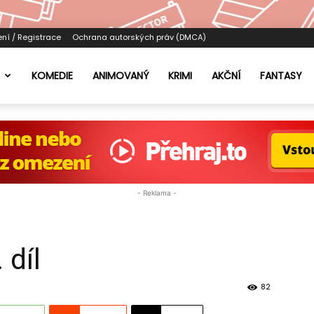
ení / Registrace
Ochrana autorských práv (DMCA)
KOMEDIE
ANIMOVANÝ
KRIMI
AKČNÍ
FANTASY
- Reklama -
 díl
82