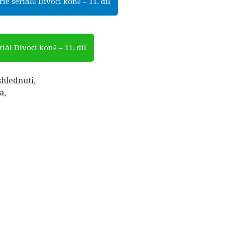
ie seriálů Divocí koně – 11. díl
iál Divocí koně – 11. díl
shlednuti,
a,