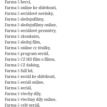
Farma 5 herci,
Farma 5 online ke shlédnutí,
Farma 5 seriálové novinky,
Farma 5 sledujufilmy,
Farma 5 sledujufilmy online,
Farma 5 seriálové premiéry,
Farma 5 zkouknito,
Farma 5 sleduj film,
Farma 5 online cz titulky,
Farma 5 program seriál,
Farma 5 CZ HD film o filmu,
Farma 5 CZ dabing,
Farma 5 full hd,
Farma 5 seriál ke shlédnutí,
Farma 5 seriál online,
Farma 5 seriál,
Farma 5 všechy díly,
Farma 5 všechny díly online,
Farma 5 celý seriál,