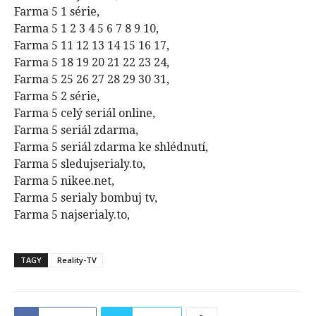
Farma 5 1 série,
Farma 5 1 2 3 4 5 6 7 8 9 10,
Farma 5 11 12 13 14 15 16 17,
Farma 5 18 19 20 21 22 23 24,
Farma 5 25 26 27 28 29 30 31,
Farma 5 2 série,
Farma 5 celý seriál online,
Farma 5 seriál zdarma,
Farma 5 seriál zdarma ke shlédnutí,
Farma 5 sledujserialy.to,
Farma 5 nikee.net,
Farma 5 serialy bombuj tv,
Farma 5 najserialy.to,
TAGY
Reality-TV