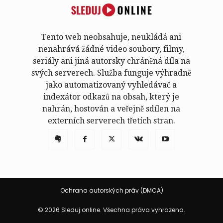
Tento web neobsahuje, neukládá ani
nenahrává žádné video soubory, filmy,
seriály ani jiná autorsky chráněná díla na
svých serverech. Služba funguje výhradně
jako automatizovaný vyhledávač a
indexátor odkazů na obsah, který je
nahrán, hostován a veřejně sdílen na
externích serverech třetích stran.
Ochrana autorských práv (DMCA)
© 2026 Sleduj.online. Všechna práva vyhrazena.