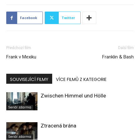
Facebook
Twitter
Předchozí film
Další film
Frank v Mexiku
Franklin & Bash
SOUVISEJÍCÍ FILMY
VÍCE FILMŮ Z KATEGORIE
Zwischen Himmel und Hölle
Seriál zdarma
Ztracená brána
Seriál zdarma