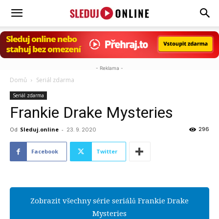
Sleduj.online
- Reklama -
Domů
Seriál zdarma
Seriál zdarma
Frankie Drake Mysteries
296
Od
Sleduj.online
-
23. 9. 2020
Facebook
Twitter
Zobrazit všechny série seriálů Frankie Drake
Mysteries