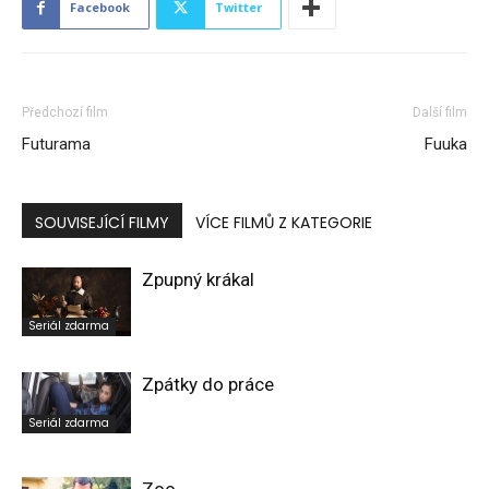
Facebook
Twitter
Předchozí film
Další film
Futurama
Fuuka
SOUVISEJÍCÍ FILMY
VÍCE FILMŮ Z KATEGORIE
Zpupný krákal
Seriál zdarma
Zpátky do práce
Seriál zdarma