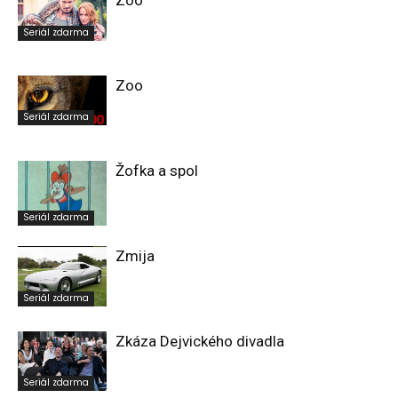
Zoo
Seriál zdarma
Zoo
Seriál zdarma
Žofka a spol
Seriál zdarma
Zmija
Seriál zdarma
Zkáza Dejvického divadla
Seriál zdarma