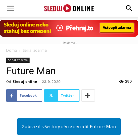
Sleduj.online
- Reklama -
Domů
Seriál zdarma
Seriál zdarma
Future Man
280
Od
Sleduj.online
-
23. 9. 2020
Facebook
Twitter
Zobrazit všechny série seriálů Future Man