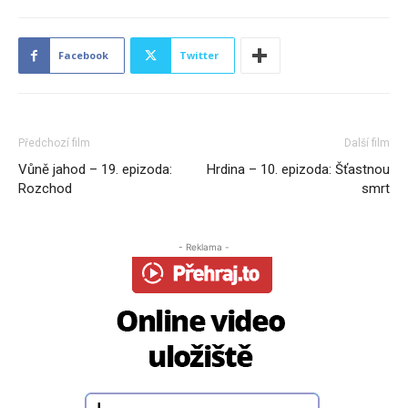
Facebook
Twitter
Předchozí film
Další film
Vůně jahod – 19. epizoda:
Hrdina – 10. epizoda: Šťastnou
Rozchod
smrt
- Reklama -