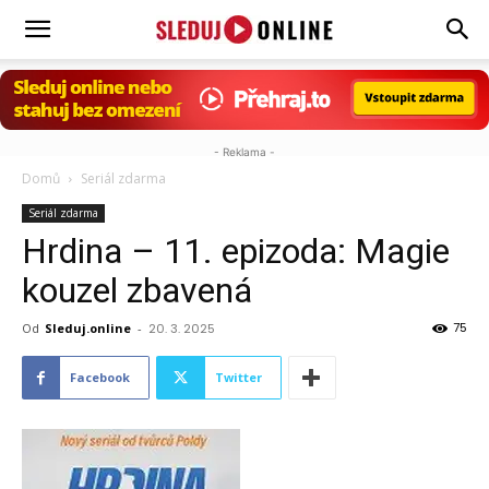
Sleduj.online
- Reklama -
Domů
Seriál zdarma
Seriál zdarma
Hrdina – 11. epizoda: Magie
kouzel zbavená
75
Od
Sleduj.online
-
20. 3. 2025
Facebook
Twitter