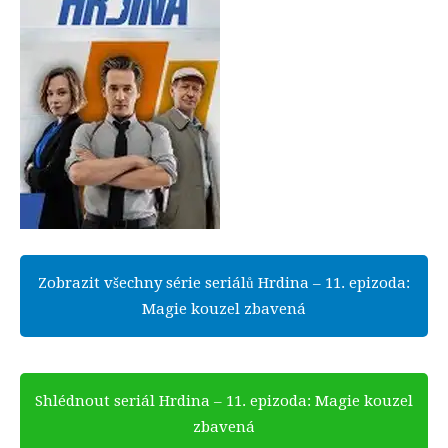
Zobrazit všechny série seriálů Hrdina – 11. epizoda:
Magie kouzel zbavená
Shlédnout seriál Hrdina – 11. epizoda: Magie kouzel
zbavená