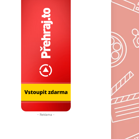
- Reklama -