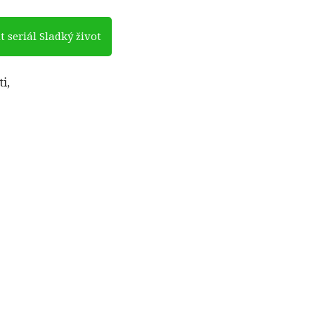
 seriál Sladký život
i,