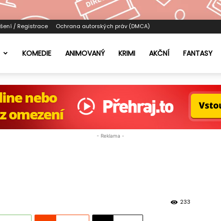
ášení / Registrace
Ochrana autorských práv (DMCA)
KOMEDIE
ANIMOVANÝ
KRIMI
AKČNÍ
FANTASY
- Reklama -
233