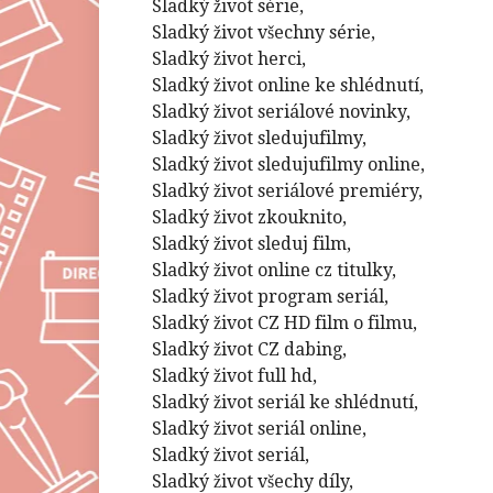
Sladký život série,
Sladký život všechny série,
Sladký život herci,
Sladký život online ke shlédnutí,
Sladký život seriálové novinky,
Sladký život sledujufilmy,
Sladký život sledujufilmy online,
Sladký život seriálové premiéry,
Sladký život zkouknito,
Sladký život sleduj film,
Sladký život online cz titulky,
Sladký život program seriál,
Sladký život CZ HD film o filmu,
Sladký život CZ dabing,
Sladký život full hd,
Sladký život seriál ke shlédnutí,
Sladký život seriál online,
Sladký život seriál,
Sladký život všechy díly,