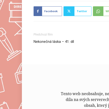
Facebook
Twitter
W
Předchozí film
Nekonečná láska – 41. díl
Tento web neobsahuje, neu
díla na svých serverec
obsah, který 