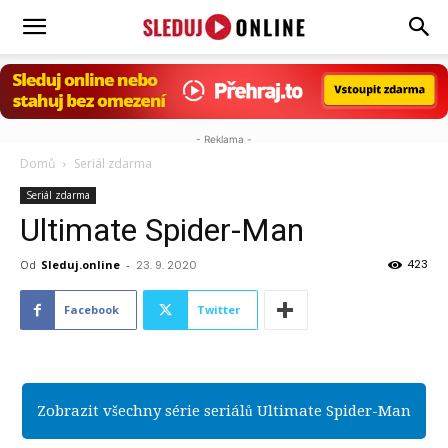
Sleduj.online
- Reklama -
Domů
Seriál zdarma
Seriál zdarma
Ultimate Spider-Man
423
Od
Sleduj.online
-
23. 9. 2020
Facebook
Twitter
Zobrazit všechny série seriálů Ultimate Spider-Man