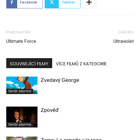
Facebook
Twitter
Předchozí film
Další film
Ultimate Force
Ultraviolet
SOUVISEJÍCÍ FILMY
VÍCE FILMŮ Z KATEGORIE
Zvedavý George
Seriál zdarma
Zpověď
Seriál zdarma