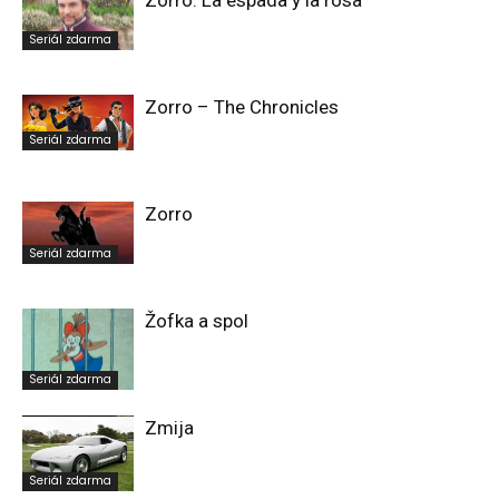
Zorro: La espada y la rosa
Seriál zdarma
Zorro – The Chronicles
Seriál zdarma
Zorro
Seriál zdarma
Žofka a spol
Seriál zdarma
Zmija
Seriál zdarma