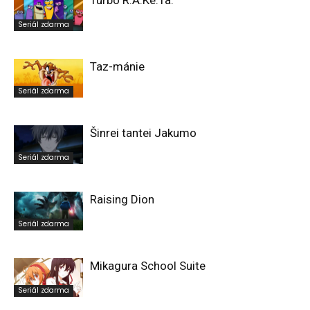
Turbo R.A.Ke.Ta.
Seriál zdarma
Taz-mánie
Seriál zdarma
Šinrei tantei Jakumo
Seriál zdarma
Raising Dion
Seriál zdarma
Mikagura School Suite
Seriál zdarma