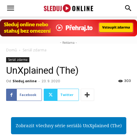
Sleduj.online
- Reklama -
Domů
Seriál zdarma
Seriál zdarma
UnXplained (The)
303
Od
Sleduj.online
-
23. 9. 2020
Facebook
Twitter
Zobrazit všechny série seriálů UnXplained (The)