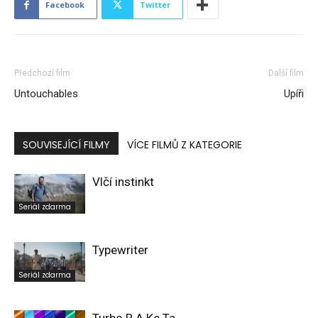
Facebook
Twitter
Předchozí film
Další film
Untouchables
Upíři
SOUVISEJÍCÍ FILMY
VÍCE FILMŮ Z KATEGORIE
Vlčí instinkt
Seriál zdarma
Typewriter
Seriál zdarma