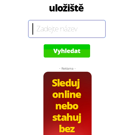
- Reklama -