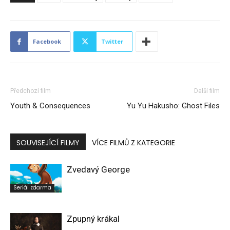
Facebook
Twitter
Předchozí film
Další film
Youth & Consequences
Yu Yu Hakusho: Ghost Files
SOUVISEJÍCÍ FILMY
VÍCE FILMŮ Z KATEGORIE
Zvedavý George
Seriál zdarma
Zpupný krákal