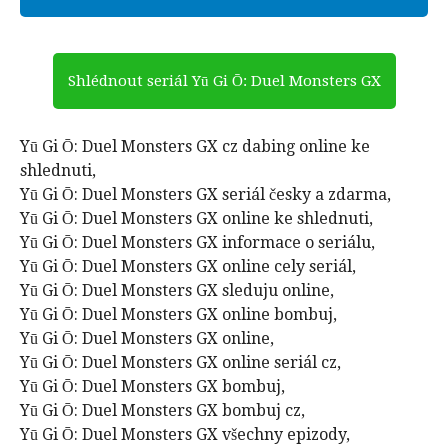
Shlédnout seriál Yū Gi Ō: Duel Monsters GX
Yū Gi Ō: Duel Monsters GX cz dabing online ke
shlednuti,
Yū Gi Ō: Duel Monsters GX seriál česky a zdarma,
Yū Gi Ō: Duel Monsters GX online ke shlednuti,
Yū Gi Ō: Duel Monsters GX informace o seriálu,
Yū Gi Ō: Duel Monsters GX online cely seriál,
Yū Gi Ō: Duel Monsters GX sleduju online,
Yū Gi Ō: Duel Monsters GX online bombuj,
Yū Gi Ō: Duel Monsters GX online,
Yū Gi Ō: Duel Monsters GX online seriál cz,
Yū Gi Ō: Duel Monsters GX bombuj,
Yū Gi Ō: Duel Monsters GX bombuj cz,
Yū Gi Ō: Duel Monsters GX všechny epizody,