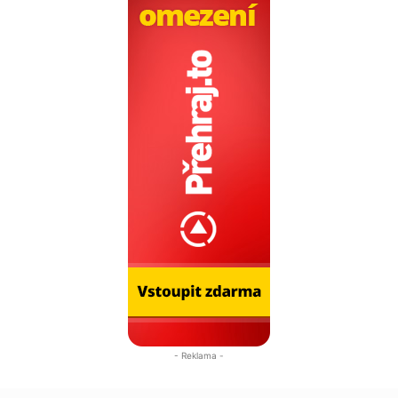
- Reklama -