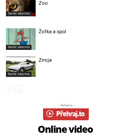
Zoo
Seriál zdarma
Žofka a spol
Seriál zdarma
Zmija
Seriál zdarma
- Reklama -