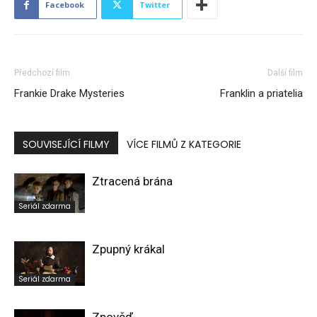
Facebook
Twitter
Předchozí film
Další film
Frankie Drake Mysteries
Franklin a priatelia
SOUVISEJÍCÍ FILMY
VÍCE FILMŮ Z KATEGORIE
Ztracená brána
Seriál zdarma
Zpupný krákal
Seriál zdarma