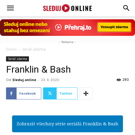
Sleduj.online
- Reklama -
Domů
Seriál zdarma
Seriál zdarma
Franklin & Bash
280
Od
Sleduj.online
-
23. 9. 2020
Facebook
Twitter
Zobrazit všechny série seriálů Franklin & Bash