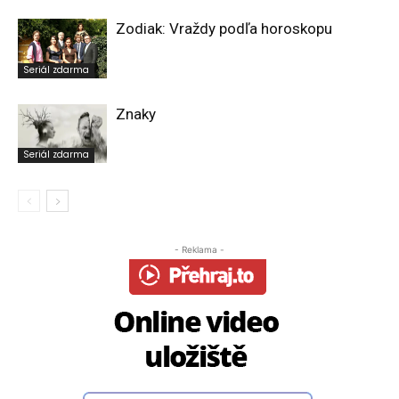
Zodiak: Vraždy podľa horoskopu
Seriál zdarma
Znaky
Seriál zdarma
- Reklama -