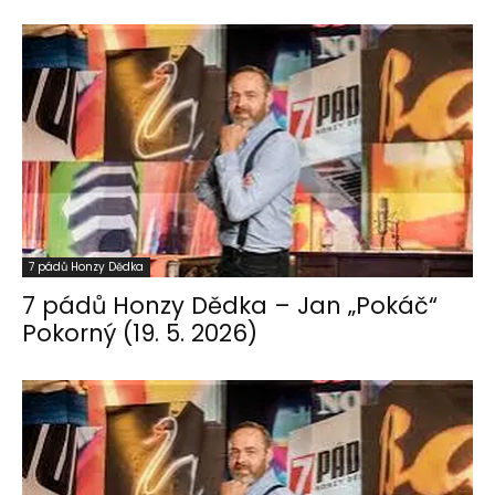
7 pádů Honzy Dědka
7 pádů Honzy Dědka – Jan „Pokáč“
Pokorný (19. 5. 2026)