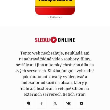
- Reklama -
Tento web neobsahuje, neukládá ani
nenahrává žádné video soubory, filmy,
seriály ani jiná autorsky chráněná díla na
svých serverech. Služba funguje výhradně
jako automatizovaný vyhledávač a
indexátor odkazů na obsah, který je
nahrán, hostován a veřejně sdílen na
externích serverech třetích stran.