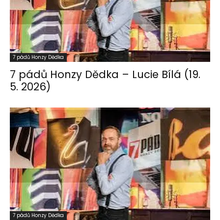
7 pádů Honzy Dědka
7 pádů Honzy Dědka – Lucie Bílá (19.
5. 2026)
7 pádů Honzy Dědka