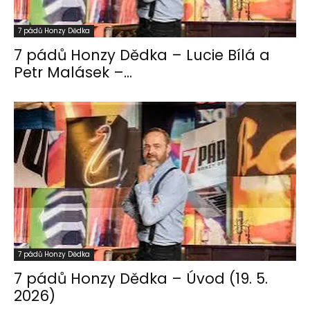
7 pádů Honzy Dědka
7 pádů Honzy Dědka – Lucie Bílá a
Petr Malásek –...
7 pádů Honzy Dědka
7 pádů Honzy Dědka – Úvod (19. 5.
2026)