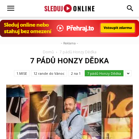
Sleduj.online
- Reklama -
Domů
7 pádů Honzy Dědka
7 PÁDŮ HONZY DĚDKA
1.MISE
12 rande do Vánoc
2 na 1
7 pádů Honzy Dědka